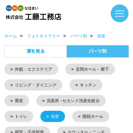
ホーム
フォトギャラリー
パーツ別
浴室
家を見る
パーツ別
外観・エクステリア
玄関ホール・廊下
リビング・ダイニング
キッチン
畳室
洗面所 ･セカンド洗面化粧台
トイレ
浴室
階段ホール
寝室・子供部屋
カウンター・ニッチ