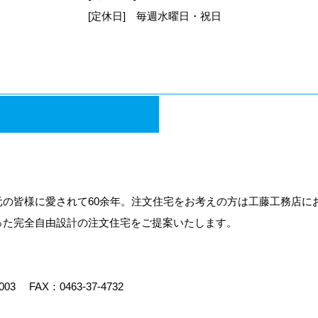
[定休日] 毎週水曜日・祝日
がなく第三者に開示することはありません。
のために緊急の必要性がある場合
合。
求します。)
の皆様に愛されて60余年。注文住宅をお考えの方は工藤工務店に
った完全自由設計の注文住宅をご提案いたします。
003
FAX：0463-37-4732
介を希望される場合、所定の手続きに基づき開示します。