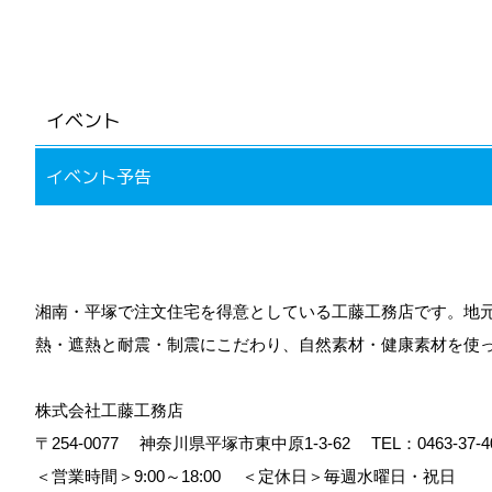
第三者への開示
取得した個人情報は、お客様の同意
ただし、次の場合は除きます。
イベント
1.法令に基づく場合
イベント予告
2.人の生命、身体及び財産の保護
3.協力会社と提携して業務を行う場
(協力会社に対しても適切な管理を要
湘南・平塚で注文住宅を得意としている工藤工務店です。地元
熱・遮熱と耐震・制震にこだわり、自然素材・健康素材を使
開示・訂正・削除
株式会社工藤工務店
〒254-0077
神奈川県平塚市東中原1-3-62
TEL：
0463-37-4
1.お客様の自己の情報について紹
＜営業時間＞9:00～18:00
＜定休日＞毎週水曜日・祝日