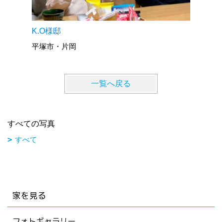
KM様邸
K.O様邸
秦野市・
平塚市・片岡
一覧へ戻る
すべての写真
すべて
家を見る
フォトギャラリー