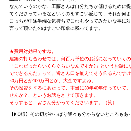
なんていうのかな、工藤さんは自分たちが儲けるために提
てくださっているなというのをすごい感じて、それが何よ
こっちが中途半端な気持ちでこれもやってみたいな事に対
言って
頂いた
のはすごい印象に残ってます。
★
費用対効果ですね。
建築の打ち合わせでは、何
百
万単位のお話
になって
いくの
「これだったらいくらぐらいなんですか
?
」というお話に
でできるんだ」って、皆さん口を揃えてそう仰るんですけ
50
万
円
とか
100
万
円
とか、大金ですよね。
その投資をするにあたって、本当に
30
年
40
年使って
い
て、
せんか？、というお話をさせ
て頂きます
。
そうすると、
皆さん分かって
くださいます
。
（笑）
【
K.O
様】その辺がやっぱり我々も分からないところもあ