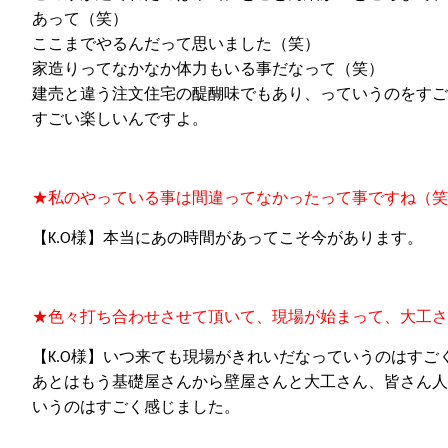
あって（笑）
ここまでやるんだって思いました（笑）
家造りってなかなか体力もいる事だなって（笑）
建売と違う注文住宅の醍醐味でもあり、っていうのをすご
すごい楽しいんですよ。
★
私のやって
い
る
事
は間違ってなかったって
事
ですね（笑
【
K.O
様】本当にあの時間があってこそ今があります。
★
色々打ち合わせさせて
頂いて、
現場が始まって、大工さ
【
K.O
様】いつ来ても現場がきれいだなっていうのはすご
あとはもう基礎屋さんから壁屋さんと大工さん、皆さん人
いうのはすごく感じました。