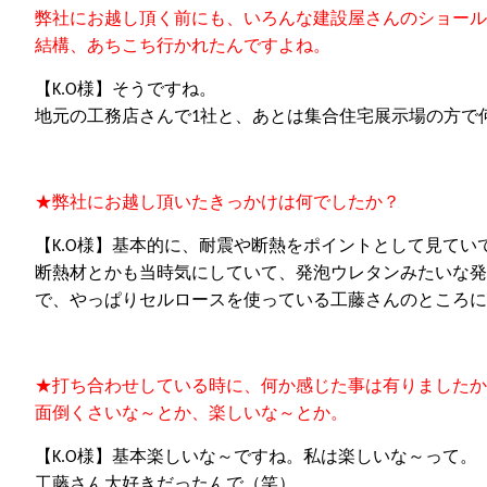
弊社にお越し
頂く
前にも、いろんな建設屋さんのショール
結構、あちこち行かれたんですよね。
【
K.O
様】そうですね。
地元の工務店さんで
1
社と、あとは集合住宅展示場の方で
★
弊社にお越し
頂い
たきっかけは何
でしたか
？
【
K.O
様】基本的に、耐震や断熱をポイントとして見てい
断熱材とかも当時気にしていて、発泡ウレタンみたいな発
で、やっぱりセルロースを使っている工藤さんのところに
★
打ち合わせしている時に、何か感じた
事
は
有りましたか
面倒く
さいな～とか、
楽し
いな～とか
。
【
K.O
様】基本楽しいな
～
ですね。私は楽しいな
～
って。
工藤さん大好きだったんで（笑）