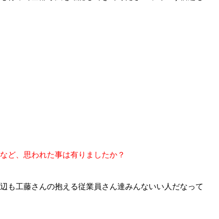
など、思われた
事
は
有り
ま
したか
？
辺も工藤さんの抱える従業員さん達みんないい人だなって