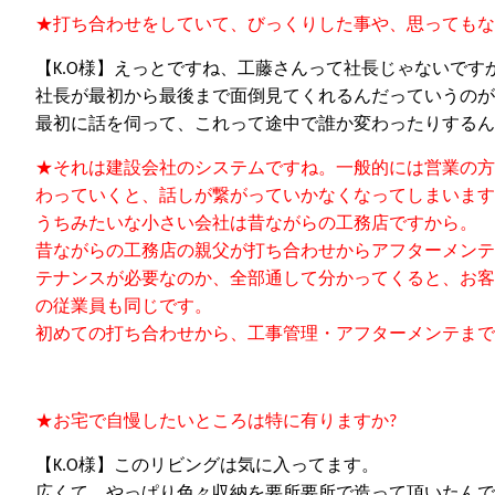
★
打ち合わせ
を
していて、びっくりした
事
や、思ってもな
【
K.O
様】えっとですね、工藤さんって社長じゃないです
社長が最初から最後まで面倒見てくれるんだっていうのが
最初に話を伺って、これって途中で誰か変わったりするん
★
それは建設会社のシステム
ですね。
一般的には営業の方
わって
いくと
、
話
し
が繋がっていかなくなってしまいます
うちみたいな小さい会社は昔ながらの工務店ですから。
昔ながらの工務店の親父が打ち合わせからアフターメンテ
テナンスが必要なのか、全部通して分かってくると
、
お客
の従業員も同じです。
初めての打ち合わせから
、
工事管理・アフターメンテまで
★
お宅で自慢したいところは特に
有りますか
?
【
K.O
様】このリビングは気に入ってます。
広くて、やっぱり色々収納を要所要所で造って
頂いたん
で