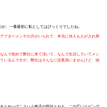
のが、一番最初に私としてはびっくりでしたね。
アフターメンテの方がいられて、本当
に
何人も人が
入れ替
なんで初めて弊社に来て
頂いて
、なんで生活して
い
てメン
て
い
るんですが、弊社
は
そんなに従業員いませんけど、他
、あとやっぱこういう格子の部分とかも、この広いリビング