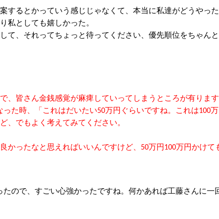
案するとかっていう感じじゃなくて、本当に私達がどうやった
り私としても嬉しかった。
して、それってちょっと待ってください、優先順位をちゃんと
で、皆さん金銭
感覚が
麻痺していってしまうところが
有ります
なった時、「これはだいたい
50
万
円
ぐらいですね。これは
100
万
ど、でもよく考えてみてください。
良かったなと思えればいいんですけど、
50
万
円
100
万
円
かけて
ったので、すごい心強かったですね。
何かあれば工藤さんに一