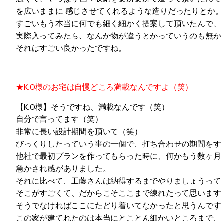
を広いままに 感じさせてくれるような造りだったりとか
すごいもう本当に何でも細く細かく提案して
頂いた
んで、
実際入ってみたら、なんか物が違うとかっていうのも
無か
それはすごい良かったですね。
★
K.O
様のお宅は自慢どころ満載なんですよ（笑）
【
K.O
様】そうですね、満載なんです（笑）
自分で言ってます（笑）
非常に長い設計期間を
頂いて
（笑）
びっくりしたっていう事の一個で、打ち合わせの期間をす
他社で最初プラン
を作
ってもらった時に、何かもう数ヶ月
急かされ感がありました。
それに比べて、工藤さんは納得するまでやりましょうって
そこがすごくて、だからこそここまで練れたって思います
そうでなければここにたどり着いてなかったと思うんです
この家が建てれたのは本当にとことん細かいところまで、