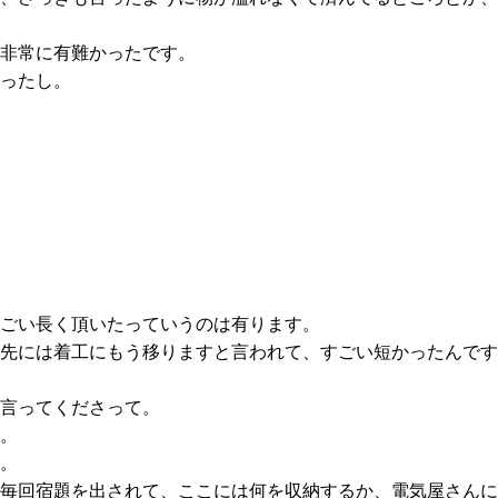
。
非常に
有難かった
です。
った
し。
ごい長く
頂いた
っていうのは
有ります
。
先には着工にもう移りますと言われて、すごい短かったんです
言ってくださって。
。
。
毎回宿題を出されて、ここには何を収納するか、電気屋さんに