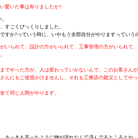
い驚いた
事
は
有りましたか
?
か。
、すごくびっくりしました。
ですか
?
っていう時に、いやもう全部自分がやりますっていう
がいられて
、
設計の方がいられて、工事管理の方がいられて
、
。
までやった方が、人は変わって
いか
ないんで、このお客さんが
さんにもご迷惑かけませんし、それも工務店の親父としてやっ
全て同じ人間がやります。
、さっきも言ったように物が溢れなくて済んでるところとか