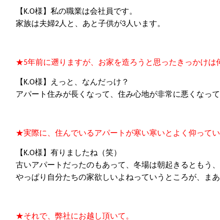
【
K.O
様】私の職業は会社員です。
家族は夫婦
2
人と、あと子供が
3
人います。
★
5
年前に
遡ります
が、お家を造ろうと思ったきっかけは
【
K.O
様】えっと、なんだっけ？
アパート住みが長くなって、住み心地が非常に悪くなって
★
実際に、住んで
い
るアパートが寒い寒いとよく仰ってい
【
K.O
様】
有りまし
たね（笑）
古いアパートだったのもあって、冬場は朝起きるともう、
やっぱり自分たちの家欲しいよねっていうところが、まあ
★
それで
、弊社にお越し
頂いて。