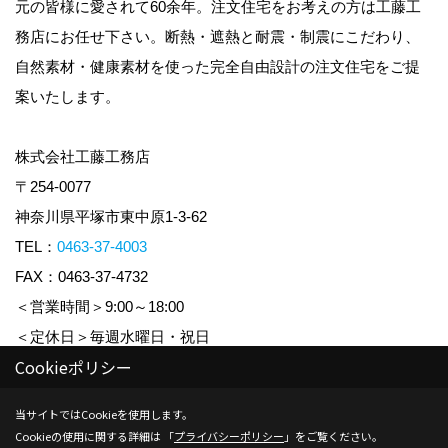
元の皆様に愛されて60余年。注文住宅をお考えの方は工藤工
務店にお任せ下さい。断熱・遮熱と耐震・制震にこだわり、
自然素材・健康素材を使った完全自由設計の注文住宅をご提
案いたします。
株式会社工藤工務店
〒254-0077
神奈川県平塚市東中原1-3-62
TEL：
0463-37-4003
FAX：0463-37-4732
＜営業時間＞9:00～18:00
＜定休日＞毎週水曜日・祝日
Cookieポリシー
Copyright (c) KUDO KOUMUTEN CO.,LTD. All Rights Reserved.
当サイトではCookieを使用します。
Cookieの使用に関する詳細は 「
プライバシーポリシー
」をご覧ください。
Produced by
ゴデスクリエイト