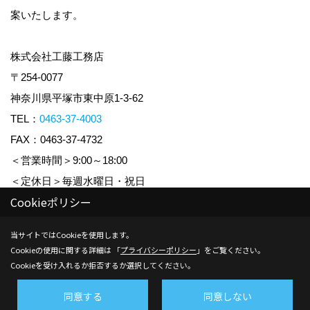
案いたします。
株式会社工藤工務店
〒254-0077
神奈川県平塚市東中原1-3-62
TEL：
0463-37-4003
FAX：0463-37-4732
＜営業時間＞9:00～18:00
＜定休日＞毎週水曜日・祝日
Cookieポリシー
Copyright (c) KUDO KOUMUTEN CO.,LTD. All Rights Reserved.
当サイトではCookieを使用します。
Cookieの使用に関する詳細は 「
プライバシーポリシー
」をご覧ください。
Produced by
ゴデスクリエイト
Cookieを受け入れるか拒否するか選択してください。
同意する
同意しない