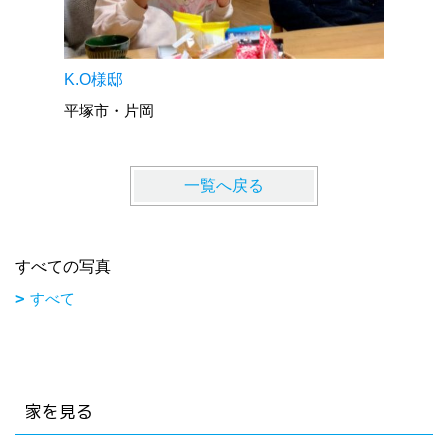
KM様邸
K.O様邸
秦野市・
平塚市・片岡
一覧へ戻る
すべての写真
すべて
家を見る