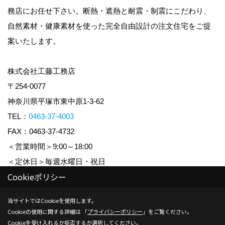
務店にお任せ下さい。断熱・遮熱と耐震・制震にこだわり、
自然素材・健康素材を使った完全自由設計の注文住宅をご提
案いたします。
株式会社工藤工務店
〒254-0077
神奈川県平塚市東中原1-3-62
TEL：
0463-37-4003
FAX：0463-37-4732
＜営業時間＞9:00～18:00
＜定休日＞毎週水曜日・祝日
Cookieポリシー
Copyright (c) KUDO KOUMUTEN CO.,LTD. All Rights Reserved.
当サイトではCookieを使用します。
Cookieの使用に関する詳細は 「
プライバシーポリシー
」をご覧ください。
Produced by
ゴデスクリエイト
Cookieを受け入れるか拒否するか選択してください。