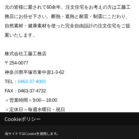
元の皆様に愛されて60余年。注文住宅をお考えの方は工藤工
務店にお任せ下さい。断熱・遮熱と耐震・制震にこだわり、
自然素材・健康素材を使った完全自由設計の注文住宅をご提
案いたします。
株式会社工藤工務店
〒254-0077
神奈川県平塚市東中原1-3-62
TEL：
0463-37-4003
FAX：0463-37-4732
＜営業時間＞9:00～18:00
＜定休日＞毎週水曜日・祝日
Cookieポリシー
Copyright (c) KUDO KOUMUTEN CO.,LTD. All Rights Reserved.
当サイトではCookieを使用します。