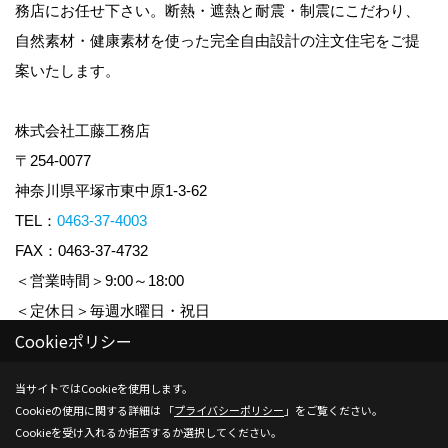
務店にお任せ下さい。断熱・遮熱と耐震・制震にこだわり、
自然素材・健康素材を使った完全自由設計の注文住宅をご提
案いたします。
株式会社工藤工務店
〒254-0077
神奈川県平塚市東中原1-3-62
TEL：
0463-37-4003
FAX：0463-37-4732
＜営業時間＞9:00～18:00
＜定休日＞毎週水曜日・祝日
Cookieポリシー
Copyright (c) KUDO KOUMUTEN CO.,LTD. All Rights Reserved.
当サイトではCookieを使用します。
Cookieの使用に関する詳細は 「
プライバシーポリシー
」をご覧ください。
Produced by
ゴデスクリエイト
Cookieを受け入れるか拒否するか選択してください。