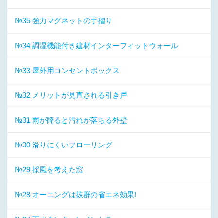
№35 強力マグネットの手摺り
№34 調湿機能付き建材インターフィットウォール
№33 屋外用コンセントボックス
№32 メリットが見直される引き戸
№31 雨が降ると汚れが落ちる外壁
№30 滑りにくいフローリング
№29 採風を考えた窓
№28 オーニングは抜群の省エネ効果!