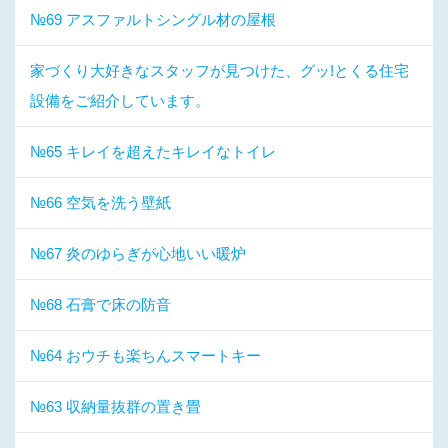
№69 アスファルトシングル材の屋根
家づくり大好きなスタッフが見つけた、グッ!とくる住宅
設備をご紹介しています。
№65 キレイを超えたキレイなトイレ
№66 空気を洗う壁紙
№67 炎のゆらぎが心地いい暖炉
№68 石膏で床の防音
№64 おウチも楽ちんスマートキー
№63 収納量抜群の置き畳