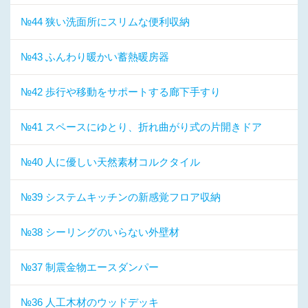
№44 狭い洗面所にスリムな便利収納
№43 ふんわり暖かい蓄熱暖房器
№42 歩行や移動をサポートする廊下手すり
№41 スペースにゆとり、折れ曲がり式の片開きドア
№40 人に優しい天然素材コルクタイル
№39 システムキッチンの新感覚フロア収納
№38 シーリングのいらない外壁材
№37 制震金物エースダンパー
№36 人工木材のウッドデッキ