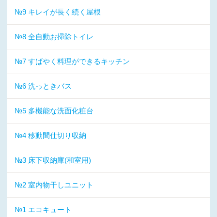
№9 キレイが長く続く屋根
№8 全自動お掃除トイレ
№7 すばやく料理ができるキッチン
№6 洗っときバス
№5 多機能な洗面化粧台
№4 移動間仕切り収納
№3 床下収納庫(和室用)
№2 室内物干しユニット
№1 エコキュート