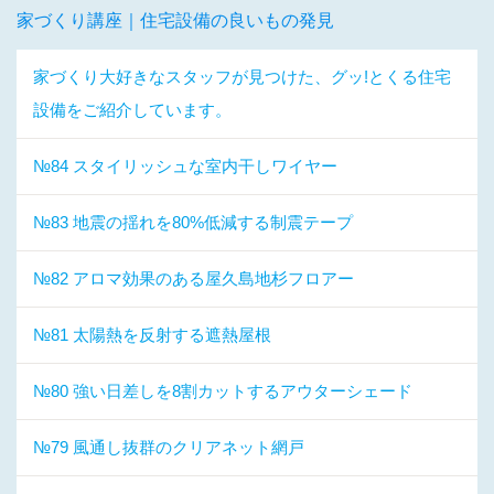
家づくり講座｜住宅設備の良いもの発見
家づくり大好きなスタッフが見つけた、グッ!とくる住宅
設備をご紹介しています。
№84 スタイリッシュな室内干しワイヤー
№83 地震の揺れを80%低減する制震テープ
№82 アロマ効果のある屋久島地杉フロアー
№81 太陽熱を反射する遮熱屋根
№80 強い日差しを8割カットするアウターシェード
№79 風通し抜群のクリアネット網戸