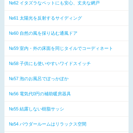
№62 イタズラなペットにも安心、丈夫な網戸
№61 太陽光を反射するサイディング
№60 自然の風を採り込む通風ドア
№59 室内・外の床面を同じタイルでコーディネート
№58 子供にも使いやすいワイドスイッチ
№57 泡のお風呂でぽっかぽか
№56 電気代0円の補助暖房器具
№55 結露しない樹脂サッシ
№54 パウダールームはリラックス空間