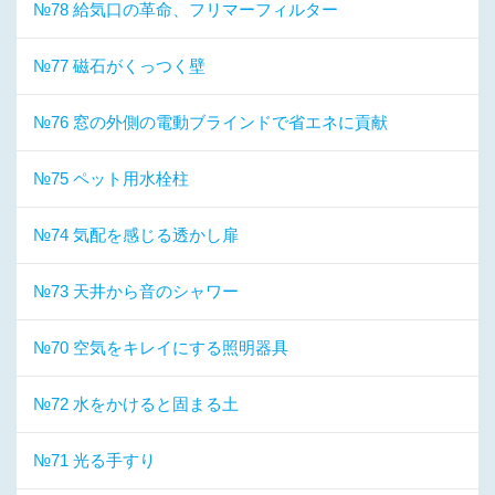
№78 給気口の革命、フリマーフィルター
№77 磁石がくっつく壁
№76 窓の外側の電動ブラインドで省エネに貢献
№75 ペット用水栓柱
№74 気配を感じる透かし扉
№73 天井から音のシャワー
№70 空気をキレイにする照明器具
№72 水をかけると固まる土
№71 光る手すり