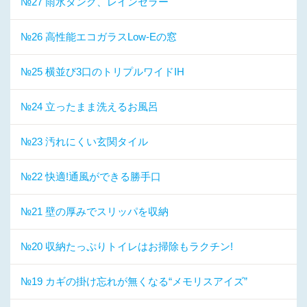
№27 雨水タンク、レインセラー
№26 高性能エコガラスLow-Eの窓
№25 横並び3口のトリプルワイドIH
№24 立ったまま洗えるお風呂
№23 汚れにくい玄関タイル
№22 快適!通風ができる勝手口
№21 壁の厚みでスリッパを収納
№20 収納たっぷりトイレはお掃除もラクチン!
№19 カギの掛け忘れが無くなる“メモリスアイズ”