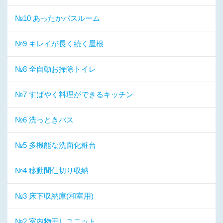
№10 あったかバスルーム
№9 キレイが長く続く屋根
№8 全自動お掃除トイレ
№7 すばやく料理ができるキッチン
№6 洗っときバス
№5 多機能な洗面化粧台
№4 移動間仕切り収納
№3 床下収納庫(和室用)
№2 室内物干しユニット