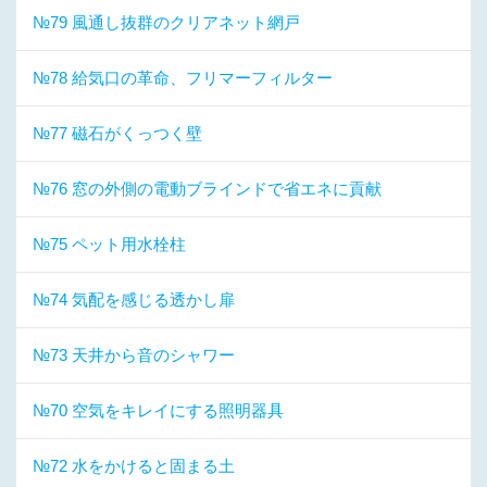
№79 風通し抜群のクリアネット網戸
№78 給気口の革命、フリマーフィルター
№77 磁石がくっつく壁
№76 窓の外側の電動ブラインドで省エネに貢献
№75 ペット用水栓柱
№74 気配を感じる透かし扉
№73 天井から音のシャワー
№70 空気をキレイにする照明器具
№72 水をかけると固まる土