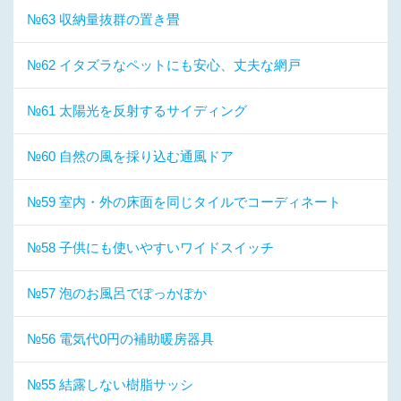
№63 収納量抜群の置き畳
№62 イタズラなペットにも安心、丈夫な網戸
№61 太陽光を反射するサイディング
№60 自然の風を採り込む通風ドア
№59 室内・外の床面を同じタイルでコーディネート
№58 子供にも使いやすいワイドスイッチ
№57 泡のお風呂でぽっかぽか
№56 電気代0円の補助暖房器具
№55 結露しない樹脂サッシ