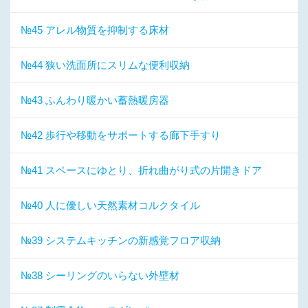
№45 アレル物質を抑制する床材
№44 狭い洗面所にスリムな便利収納
№43 ふんわり暖かい蓄熱暖房器
№42 歩行や移動をサポートする廊下手すり
№41 スペースにゆとり、折れ曲がり式の片開きドア
№40 人に優しい天然素材コルクタイル
№39 システムキッチンの新感覚フロア収納
№38 シーリングのいらない外壁材