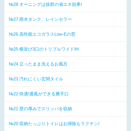
№28 オーニングは抜群の省エネ効果!
№27 雨水タンク、レインセラー
№26 高性能エコガラスLow-Eの窓
№25 横並び3口のトリプルワイドIH
№24 立ったまま洗えるお風呂
№23 汚れにくい玄関タイル
№22 快適!通風ができる勝手口
№21 壁の厚みでスリッパを収納
№20 収納たっぷりトイレはお掃除もラクチン!