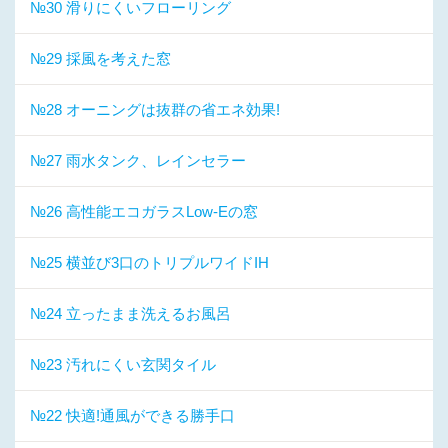
№30 滑りにくいフローリング
№29 採風を考えた窓
№28 オーニングは抜群の省エネ効果!
№27 雨水タンク、レインセラー
№26 高性能エコガラスLow-Eの窓
№25 横並び3口のトリプルワイドIH
№24 立ったまま洗えるお風呂
№23 汚れにくい玄関タイル
№22 快適!通風ができる勝手口