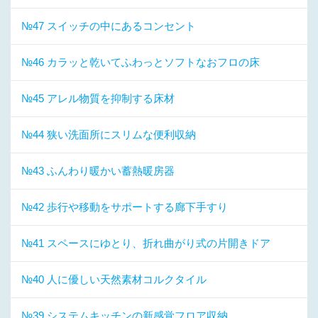
№47 スイッチの中にあるコンセント
№46 カラッと乾いてふわっとソフトなおフロの床
№45 アレル物質を抑制する床材
№44 狭い洗面所にスリムな便利収納
№43 ふんわり暖かい蓄熱暖房器
№42 歩行や移動をサポートする廊下手すり
№41 スペースにゆとり、折れ曲がり式の片開きドア
№40 人に優しい天然素材コルクタイル
№39 システムキッチンの新感覚フロア収納