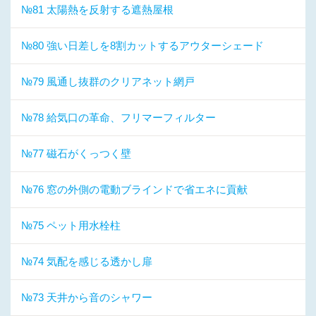
№81 太陽熱を反射する遮熱屋根
№80 強い日差しを8割カットするアウターシェード
№79 風通し抜群のクリアネット網戸
№78 給気口の革命、フリマーフィルター
№77 磁石がくっつく壁
№76 窓の外側の電動ブラインドで省エネに貢献
№75 ペット用水栓柱
№74 気配を感じる透かし扉
№73 天井から音のシャワー