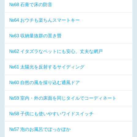
№68 石膏で床の防音
№64 おウチも楽ちんスマートキー
№63 収納量抜群の置き畳
№62 イタズラなペットにも安心、丈夫な網戸
№61 太陽光を反射するサイディング
№60 自然の風を採り込む通風ドア
№59 室内・外の床面を同じタイルでコーディネート
№58 子供にも使いやすいワイドスイッチ
№57 泡のお風呂でぽっかぽか