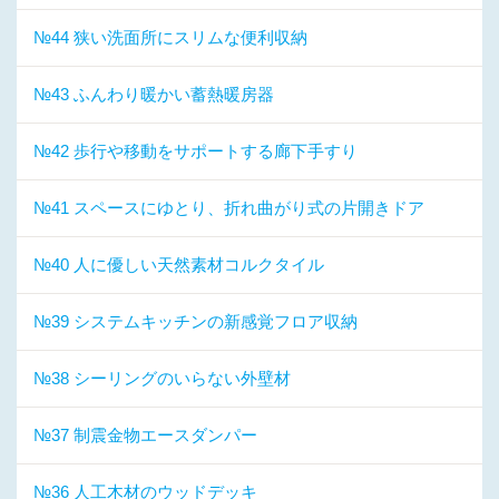
№44 狭い洗面所にスリムな便利収納
№43 ふんわり暖かい蓄熱暖房器
№42 歩行や移動をサポートする廊下手すり
№41 スペースにゆとり、折れ曲がり式の片開きドア
№40 人に優しい天然素材コルクタイル
№39 システムキッチンの新感覚フロア収納
№38 シーリングのいらない外壁材
№37 制震金物エースダンパー
№36 人工木材のウッドデッキ