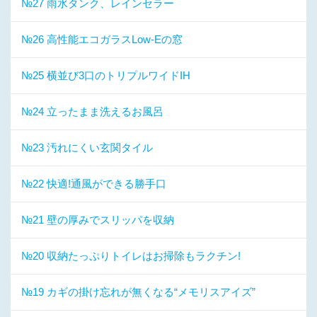
№27 雨水タンク、レインセラー
№26 高性能エコガラスLow-Eの窓
№25 横並び3口のトリプルワイドIH
№24 立ったまま洗えるお風呂
№23 汚れにくい玄関タイル
№22 快適!通風ができる勝手口
№21 壁の厚みでスリッパを収納
№20 収納たっぷりトイレはお掃除もラクチン!
№19 カギの掛け忘れが無くなる“メモリスアイズ”