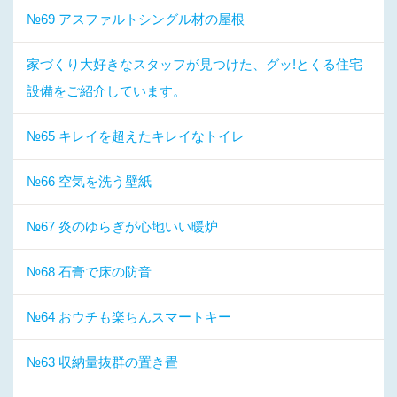
№69 アスファルトシングル材の屋根
家づくり大好きなスタッフが見つけた、グッ!とくる住宅
設備をご紹介しています。
№65 キレイを超えたキレイなトイレ
№66 空気を洗う壁紙
№67 炎のゆらぎが心地いい暖炉
№68 石膏で床の防音
№64 おウチも楽ちんスマートキー
№63 収納量抜群の置き畳