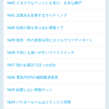
№62 イタズラなペットにも安心、丈夫な網戸
№61 太陽光を反射するサイディング
№60 自然の風を採り込む通風ドア
№59 室内・外の床面を同じタイルでコーディネート
№58 子供にも使いやすいワイドスイッチ
№57 泡のお風呂でぽっかぽか
№56 電気代0円の補助暖房器具
№55 結露しない樹脂サッシ
№54 パウダールームはリラックス空間