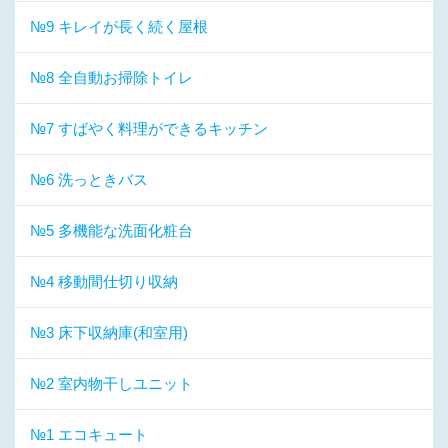
№9 キレイが長く続く屋根
№8 全自動お掃除トイレ
№7 すばやく料理ができるキッチン
№6 洗っときバス
№5 多機能な洗面化粧台
№4 移動間仕切り収納
№3 床下収納庫(和室用)
№2 室内物干しユニット
№1 エコキュート