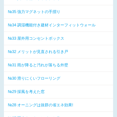
№35 強力マグネットの手摺り
№34 調湿機能付き建材インターフィットウォール
№33 屋外用コンセントボックス
№32 メリットが見直される引き戸
№31 雨が降ると汚れが落ちる外壁
№30 滑りにくいフローリング
№29 採風を考えた窓
№28 オーニングは抜群の省エネ効果!