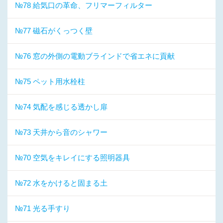
№78 給気口の革命、フリマーフィルター
№77 磁石がくっつく壁
№76 窓の外側の電動ブラインドで省エネに貢献
№75 ペット用水栓柱
№74 気配を感じる透かし扉
№73 天井から音のシャワー
№70 空気をキレイにする照明器具
№72 水をかけると固まる土
№71 光る手すり