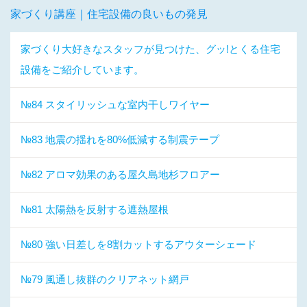
家づくり講座｜住宅設備の良いもの発見
家づくり大好きなスタッフが見つけた、グッ!とくる住宅
設備をご紹介しています。
№84 スタイリッシュな室内干しワイヤー
№83 地震の揺れを80%低減する制震テープ
№82 アロマ効果のある屋久島地杉フロアー
№81 太陽熱を反射する遮熱屋根
№80 強い日差しを8割カットするアウターシェード
№79 風通し抜群のクリアネット網戸