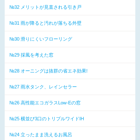
№32 メリットが見直される引き戸
№31 雨が降ると汚れが落ちる外壁
№30 滑りにくいフローリング
№29 採風を考えた窓
№28 オーニングは抜群の省エネ効果!
№27 雨水タンク、レインセラー
№26 高性能エコガラスLow-Eの窓
№25 横並び3口のトリプルワイドIH
№24 立ったまま洗えるお風呂