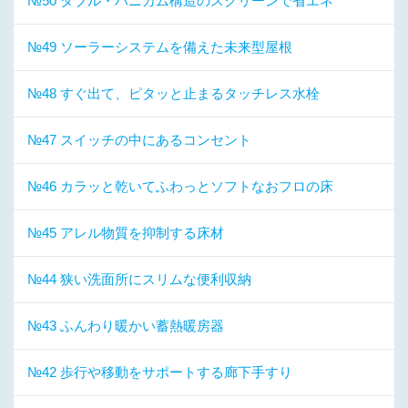
№50 ダブル・ハニカム構造のスクリーンで省エネ
№49 ソーラーシステムを備えた未来型屋根
№48 すぐ出て、ピタッと止まるタッチレス水栓
№47 スイッチの中にあるコンセント
№46 カラッと乾いてふわっとソフトなおフロの床
№45 アレル物質を抑制する床材
№44 狭い洗面所にスリムな便利収納
№43 ふんわり暖かい蓄熱暖房器
№42 歩行や移動をサポートする廊下手すり