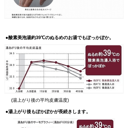
●酸素美泡湯約39℃のぬるめのお湯でも
ぽっかぽか。
(湯上がり後の平均皮膚温度)
●湯上がり後もぽかぽかが長続きします。