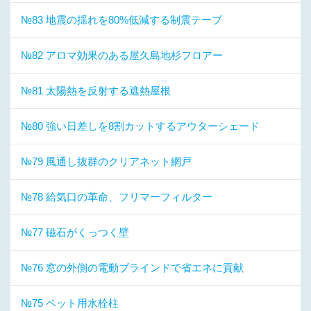
№83 地震の揺れを80%低減する制震テープ
№82 アロマ効果のある屋久島地杉フロアー
№81 太陽熱を反射する遮熱屋根
№80 強い日差しを8割カットするアウターシェード
№79 風通し抜群のクリアネット網戸
№78 給気口の革命、フリマーフィルター
№77 磁石がくっつく壁
№76 窓の外側の電動ブラインドで省エネに貢献
№75 ペット用水栓柱