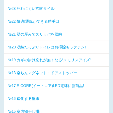
№23 汚れにくい玄関タイル
№22 快適!通風ができる勝手口
№21 壁の厚みでスリッパを収納
№20 収納たっぷりトイレはお掃除もラクチン!
№19 カギの掛け忘れが無くなる“メモリスアイズ”
№18 楽ちんマグネット・ドアストッパー
№17 E-CORE(イー・コア)LED電球に新商品!
№16 進化する壁紙
№15 室内物干し掛け