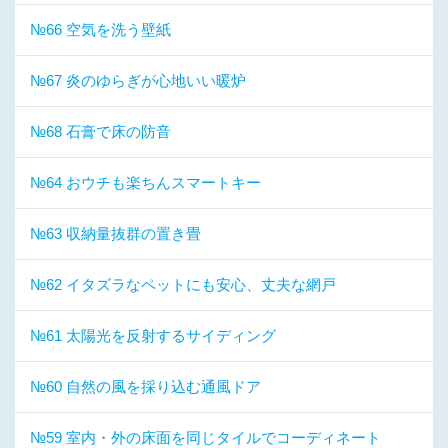
№66 空気を洗う壁紙
№67 炎のゆらぎが心地いい暖炉
№68 石膏で床の防音
№64 おウチも楽ちんスマートキー
№63 収納量抜群の置き畳
№62 イタズラなペットにも安心、丈夫な網戸
№61 太陽光を反射するサイディング
№60 自然の風を採り込む通風ドア
№59 室内・外の床面を同じタイルでコーディネート