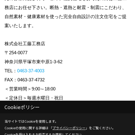
務店にお任せ下さい。断熱・遮熱と耐震・制震にこだわり、
自然素材・健康素材を使った完全自由設計の注文住宅をご提
案いたします。
株式会社工藤工務店
〒254-0077
神奈川県平塚市東中原1-3-62
TEL：
0463-37-4003
FAX：0463-37-4732
＜営業時間＞9:00～18:00
＜定休日＞毎週水曜日・祝日
Cookieポリシー
Copyright (c) KUDO KOUMUTEN CO.,LTD. All Rights Reserved.
当サイトではCookieを使用します。
Cookieの使用に関する詳細は 「
プライバシーポリシー
」をご覧ください。
Produced by
ゴデスクリエイト
Cookieを受け入れるか拒否するか選択してください。