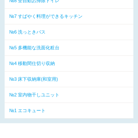
№8 全自動お掃除トイレ
№7 すばやく料理ができるキッチン
№6 洗っときバス
№5 多機能な洗面化粧台
№4 移動間仕切り収納
№3 床下収納庫(和室用)
№2 室内物干しユニット
№1 エコキュート