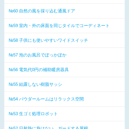
№60 自然の風を採り込む通風ドア
№59 室内・外の床面を同じタイルでコーディネート
№58 子供にも使いやすいワイドスイッチ
№57 泡のお風呂でぽっかぽか
№56 電気代0円の補助暖房器具
№55 結露しない樹脂サッシ
№54 パウダールームはリラックス空間
№53 生ゴミ処理ロボット
№52 日射熱に負けない、ガードする屋根