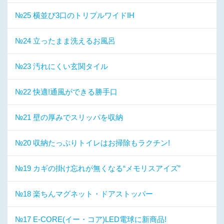
№25 横並び3口のトリプルワイドIH
№24 立ったまま洗えるお風呂
№23 汚れにくい玄関タイル
№22 快適!通風ができる勝手口
№21 壁の厚みでスリッパを収納
№20 収納たっぷりトイレはお掃除もラクチン!
№19 カギの掛け忘れが無くなる“メモリスアイズ”
№18 楽ちんマグネット・ドアストッパー
№17 E-CORE(イー・コア)LED電球に新商品!