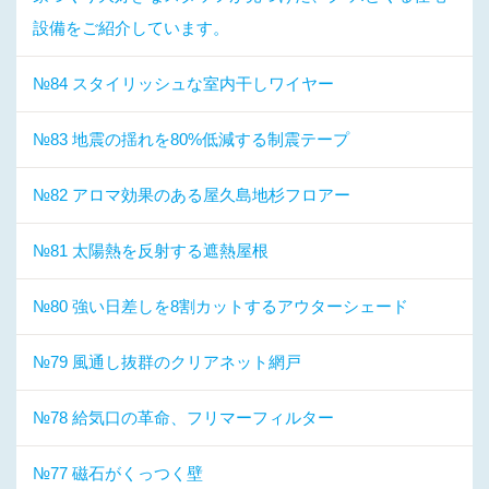
設備をご紹介しています。
№84 スタイリッシュな室内干しワイヤー
№83 地震の揺れを80%低減する制震テープ
№82 アロマ効果のある屋久島地杉フロアー
№81 太陽熱を反射する遮熱屋根
№80 強い日差しを8割カットするアウターシェード
№79 風通し抜群のクリアネット網戸
№78 給気口の革命、フリマーフィルター
№77 磁石がくっつく壁