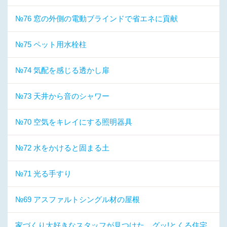
№76 窓の外側の電動ブラインドで省エネに貢献
№75 ペット用水栓柱
№74 気配を感じる透かし扉
№73 天井から音のシャワー
№70 空気をキレイにする照明器具
№72 水をかけると固まる土
№71 光る手すり
№69 アスファルトシングル材の屋根
家づくり大好きなスタッフが見つけた、グッ!とくる住宅