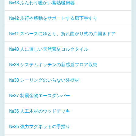
№43 ふんわり暖かい蓄熱暖房器
№42 歩行や移動をサポートする廊下手すり
№41 スペースにゆとり、折れ曲がり式の片開きドア
№40 人に優しい天然素材コルクタイル
№39 システムキッチンの新感覚フロア収納
№38 シーリングのいらない外壁材
№37 制震金物エースダンパー
№36 人工木材のウッドデッキ
№35 強力マグネットの手摺り