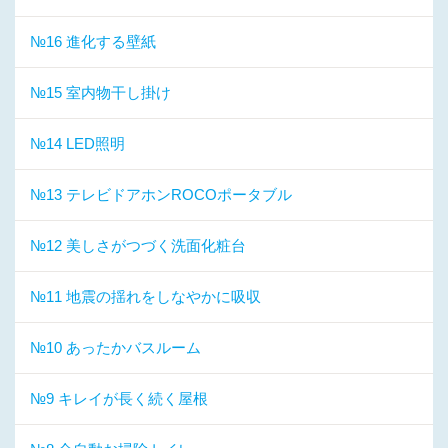
№16 進化する壁紙
№15 室内物干し掛け
№14 LED照明
№13 テレビドアホンROCOポータブル
№12 美しさがつづく洗面化粧台
№11 地震の揺れをしなやかに吸収
№10 あったかバスルーム
№9 キレイが長く続く屋根