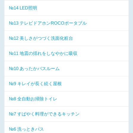
№14 LED照明
№13 テレビドアホンROCOポータブル
№12 美しさがつづく洗面化粧台
№11 地震の揺れをしなやかに吸収
№10 あったかバスルーム
№9 キレイが長く続く屋根
№8 全自動お掃除トイレ
№7 すばやく料理ができるキッチン
№6 洗っときバス