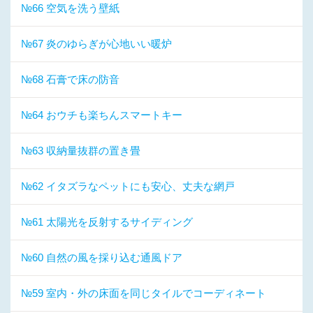
№66 空気を洗う壁紙
№67 炎のゆらぎが心地いい暖炉
№68 石膏で床の防音
№64 おウチも楽ちんスマートキー
№63 収納量抜群の置き畳
№62 イタズラなペットにも安心、丈夫な網戸
№61 太陽光を反射するサイディング
№60 自然の風を採り込む通風ドア
№59 室内・外の床面を同じタイルでコーディネート