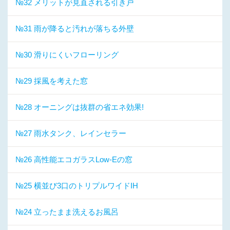
№32 メリットが見直される引き戸
№31 雨が降ると汚れが落ちる外壁
№30 滑りにくいフローリング
№29 採風を考えた窓
№28 オーニングは抜群の省エネ効果!
№27 雨水タンク、レインセラー
№26 高性能エコガラスLow-Eの窓
№25 横並び3口のトリプルワイドIH
№24 立ったまま洗えるお風呂