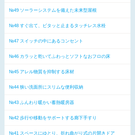
№49 ソーラーシステムを備えた未来型屋根
№48 すぐ出て、ピタッと止まるタッチレス水栓
№47 スイッチの中にあるコンセント
№46 カラッと乾いてふわっとソフトなおフロの床
№45 アレル物質を抑制する床材
№44 狭い洗面所にスリムな便利収納
№43 ふんわり暖かい蓄熱暖房器
№42 歩行や移動をサポートする廊下手すり
№41 スペースにゆとり、折れ曲がり式の片開きドア