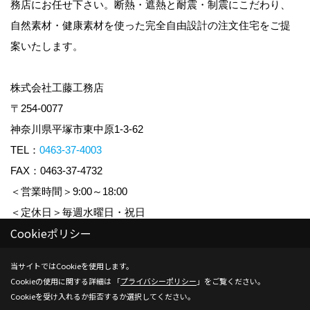
務店にお任せ下さい。断熱・遮熱と耐震・制震にこだわり、
自然素材・健康素材を使った完全自由設計の注文住宅をご提
案いたします。
株式会社工藤工務店
〒254-0077
神奈川県平塚市東中原1-3-62
TEL：
0463-37-4003
FAX：0463-37-4732
＜営業時間＞9:00～18:00
＜定休日＞毎週水曜日・祝日
Cookieポリシー
Copyright (c) KUDO KOUMUTEN CO.,LTD. All Rights Reserved.
当サイトではCookieを使用します。
Cookieの使用に関する詳細は 「
プライバシーポリシー
」をご覧ください。
Produced by
ゴデスクリエイト
Cookieを受け入れるか拒否するか選択してください。