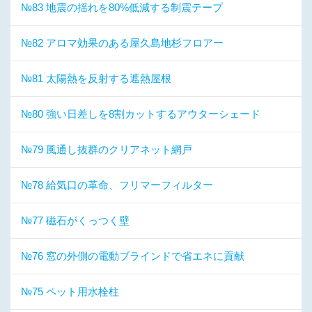
№83 地震の揺れを80%低減する制震テープ
№82 アロマ効果のある屋久島地杉フロアー
№81 太陽熱を反射する遮熱屋根
№80 強い日差しを8割カットするアウターシェード
№79 風通し抜群のクリアネット網戸
№78 給気口の革命、フリマーフィルター
№77 磁石がくっつく壁
№76 窓の外側の電動ブラインドで省エネに貢献
№75 ペット用水栓柱