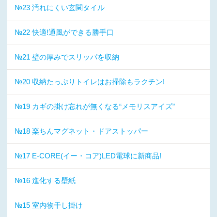
№23 汚れにくい玄関タイル
№22 快適!通風ができる勝手口
№21 壁の厚みでスリッパを収納
№20 収納たっぷりトイレはお掃除もラクチン!
№19 カギの掛け忘れが無くなる“メモリスアイズ”
№18 楽ちんマグネット・ドアストッパー
№17 E-CORE(イー・コア)LED電球に新商品!
№16 進化する壁紙
№15 室内物干し掛け