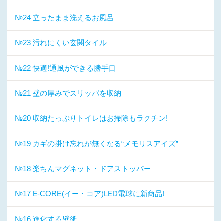
№24 立ったまま洗えるお風呂
№23 汚れにくい玄関タイル
№22 快適!通風ができる勝手口
№21 壁の厚みでスリッパを収納
№20 収納たっぷりトイレはお掃除もラクチン!
№19 カギの掛け忘れが無くなる“メモリスアイズ”
№18 楽ちんマグネット・ドアストッパー
№17 E-CORE(イー・コア)LED電球に新商品!
№16 進化する壁紙