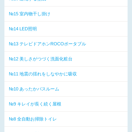
№15 室内物干し掛け
№14 LED照明
№13 テレビドアホンROCOポータブル
№12 美しさがつづく洗面化粧台
№11 地震の揺れをしなやかに吸収
№10 あったかバスルーム
№9 キレイが長く続く屋根
№8 全自動お掃除トイレ