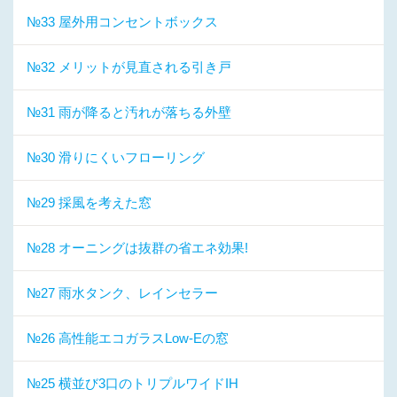
№33 屋外用コンセントボックス
№32 メリットが見直される引き戸
№31 雨が降ると汚れが落ちる外壁
№30 滑りにくいフローリング
№29 採風を考えた窓
№28 オーニングは抜群の省エネ効果!
№27 雨水タンク、レインセラー
№26 高性能エコガラスLow-Eの窓
№25 横並び3口のトリプルワイドIH