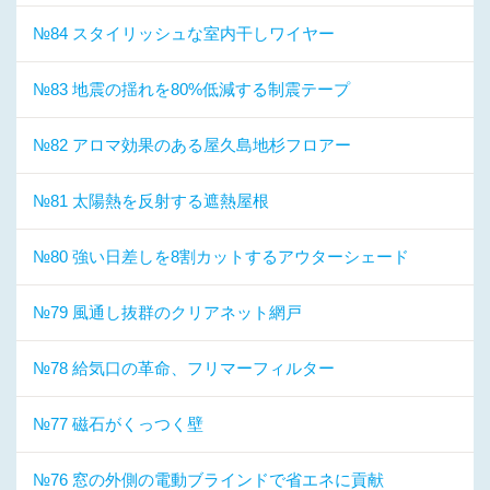
№84 スタイリッシュな室内干しワイヤー
№83 地震の揺れを80%低減する制震テープ
№82 アロマ効果のある屋久島地杉フロアー
№81 太陽熱を反射する遮熱屋根
№80 強い日差しを8割カットするアウターシェード
№79 風通し抜群のクリアネット網戸
№78 給気口の革命、フリマーフィルター
№77 磁石がくっつく壁
№76 窓の外側の電動ブラインドで省エネに貢献