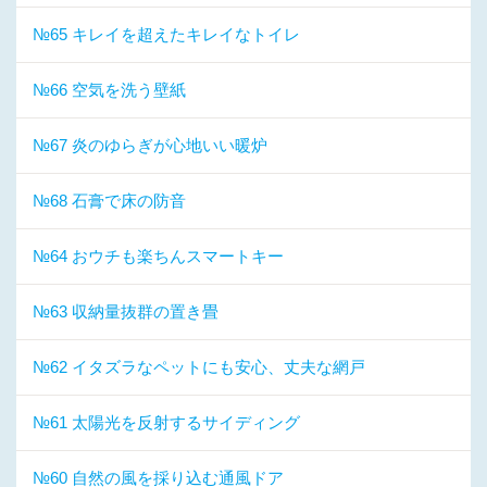
№65 キレイを超えたキレイなトイレ
№66 空気を洗う壁紙
№67 炎のゆらぎが心地いい暖炉
№68 石膏で床の防音
№64 おウチも楽ちんスマートキー
№63 収納量抜群の置き畳
№62 イタズラなペットにも安心、丈夫な網戸
№61 太陽光を反射するサイディング
№60 自然の風を採り込む通風ドア