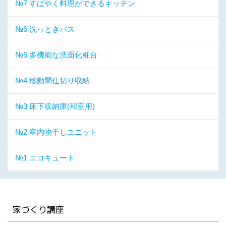
№7 すばやく料理ができるキッチン
№6 洗っときバス
№5 多機能な洗面化粧台
№4 移動間仕切り収納
№3 床下収納庫(和室用)
№2 室内物干しユニット
№1 エコキュート
家づくり講座