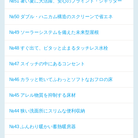
№51 暑い夏に大活躍、安心のブラインド・シャッター
№50 ダブル・ハニカム構造のスクリーンで省エネ
№49 ソーラーシステムを備えた未来型屋根
№48 すぐ出て、ピタッと止まるタッチレス水栓
№47 スイッチの中にあるコンセント
№46 カラッと乾いてふわっとソフトなおフロの床
№45 アレル物質を抑制する床材
№44 狭い洗面所にスリムな便利収納
№43 ふんわり暖かい蓄熱暖房器